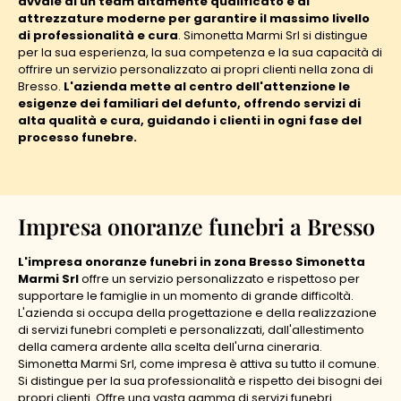
avvale di un team altamente qualificato e di
attrezzature moderne per garantire il massimo livello
di professionalità e cura
. Simonetta Marmi Srl si distingue
per la sua esperienza, la sua competenza e la sua capacità di
offrire un servizio personalizzato ai propri clienti nella zona di
Bresso.
L'azienda mette al centro dell'attenzione le
esigenze dei familiari del defunto, offrendo servizi di
alta qualità e cura, guidando i clienti in ogni fase del
processo funebre.
Impresa onoranze funebri a Bresso
L'impresa onoranze funebri in zona Bresso Simonetta
Marmi Srl
offre un servizio personalizzato e rispettoso per
supportare le famiglie in un momento di grande difficoltà.
L'azienda si occupa della progettazione e della realizzazione
di servizi funebri completi e personalizzati, dall'allestimento
della camera ardente alla scelta dell'urna cineraria.
Simonetta Marmi Srl, come impresa è attiva su tutto il comune.
Si distingue per la sua professionalità e rispetto dei bisogni dei
propri clienti. Offre una vasta gamma di servizi funebri