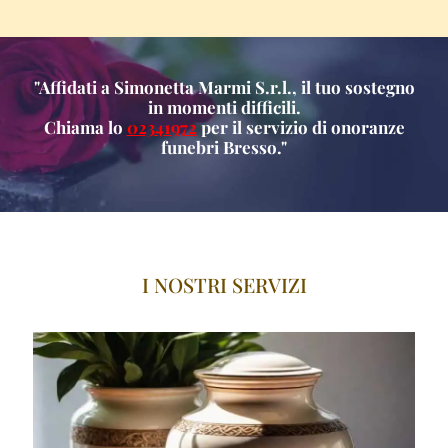
"Affidati a Simonetta Marmi S.r.l., il tuo sostegno
in momenti difficili.
Chiama lo
02341972
per il servizio di onoranze
funebri Bresso."
I NOSTRI SERVIZI