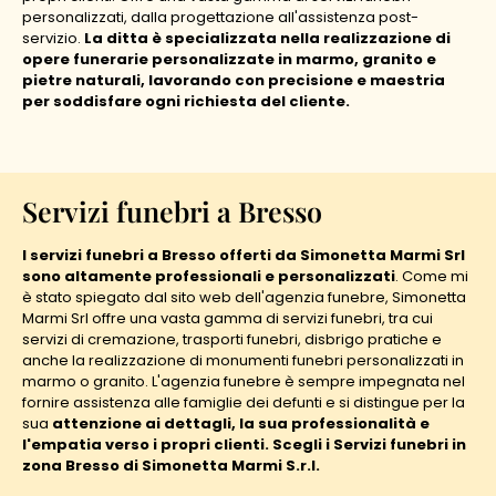
personalizzati, dalla progettazione all'assistenza post-
servizio.
La ditta è specializzata nella realizzazione di
opere funerarie personalizzate in marmo, granito e
pietre naturali, lavorando con precisione e maestria
per soddisfare ogni richiesta del cliente.
Servizi funebri a Bresso
I servizi funebri a Bresso offerti da Simonetta Marmi Srl
sono altamente professionali e personalizzati
. Come mi
è stato spiegato dal sito web dell'agenzia funebre, Simonetta
Marmi Srl offre una vasta gamma di servizi funebri, tra cui
servizi di cremazione, trasporti funebri, disbrigo pratiche e
anche la realizzazione di monumenti funebri personalizzati in
marmo o granito. L'agenzia funebre è sempre impegnata nel
fornire assistenza alle famiglie dei defunti e si distingue per la
sua
attenzione ai dettagli, la sua professionalità e
l'empatia verso i propri clienti. Scegli i Servizi funebri in
zona Bresso di Simonetta Marmi S.r.l.